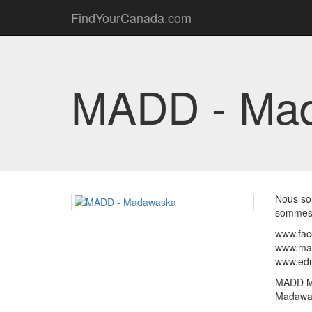
FindYourCanada.com
MADD - Ma
Nous so
sommes 
www.fa
www.ma
www.ed
MADD Ma
Madawask