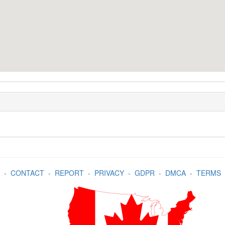
-
CONTACT
-
REPORT
-
PRIVACY
-
GDPR
-
DMCA
-
TERMS