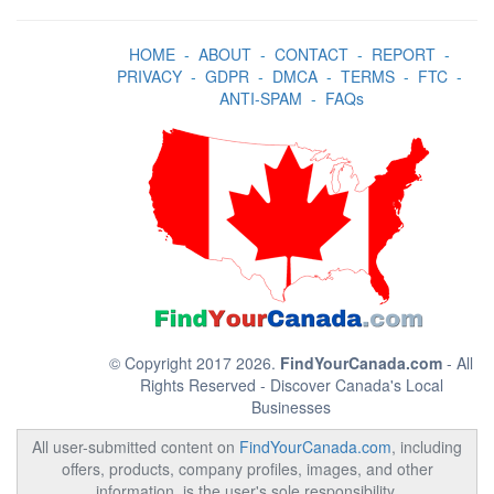
HOME
-
ABOUT
-
CONTACT
-
REPORT
-
PRIVACY
-
GDPR
-
DMCA
-
TERMS
-
FTC
-
ANTI-SPAM
-
FAQs
© Copyright 2017 2026.
FindYourCanada.com
- All
Rights Reserved - Discover Canada's Local
Businesses
All user-submitted content on
FindYourCanada.com
, including
offers, products, company profiles, images, and other
information, is the user's sole responsibility.