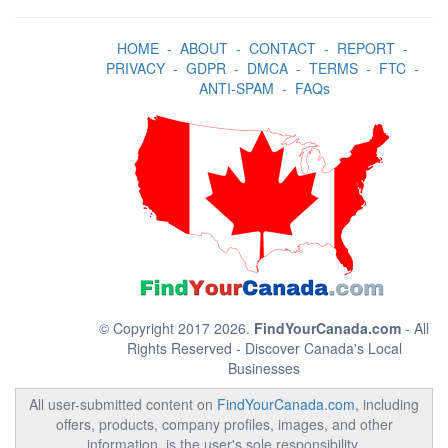
HOME
-
ABOUT
-
CONTACT
-
REPORT
-
PRIVACY
-
GDPR
-
DMCA
-
TERMS
-
FTC
-
ANTI-SPAM
-
FAQs
© Copyright 2017 2026.
FindYourCanada.com
- All
Rights Reserved - Discover Canada's Local
Businesses
All user-submitted content on
FindYourCanada.com
, including
offers, products, company profiles, images, and other
information, is the user's sole responsibility.