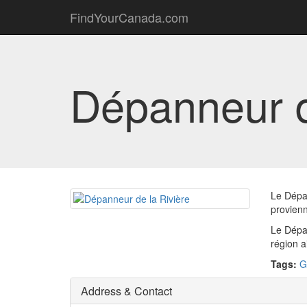
FindYourCanada.com
Dépanneur d
Le Dépan
provienn
Le Dépan
région a
Tags:
G
Address & Contact