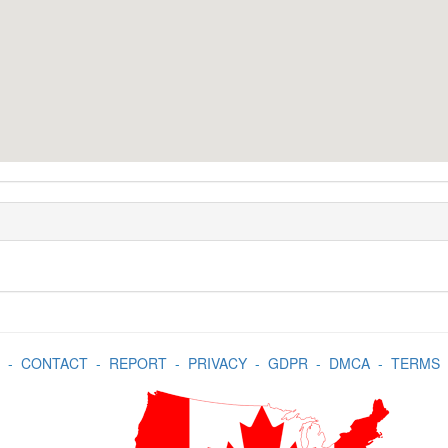
-
CONTACT
-
REPORT
-
PRIVACY
-
GDPR
-
DMCA
-
TERMS