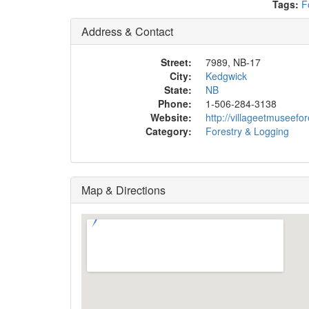
Tags:
F
Address & Contact
Street:
7989, NB-17
City:
Kedgwick
State:
NB
Phone:
1-506-284-3138
Website:
http://villageetmuseefor
Category:
Forestry & Logging
Map & Directions