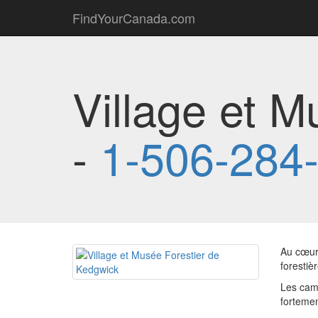
FindYourCanada.com
Village et 
-
1-506-284
Au cœur 
foresti
Les camp
fortemen