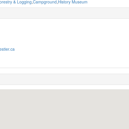
orestry & Logging
,
Campground
,
History Museum
estier.ca