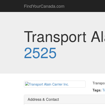
FindYourCanada.com
Transport Al
2525
Transpor
Tags:
T
Address & Contact