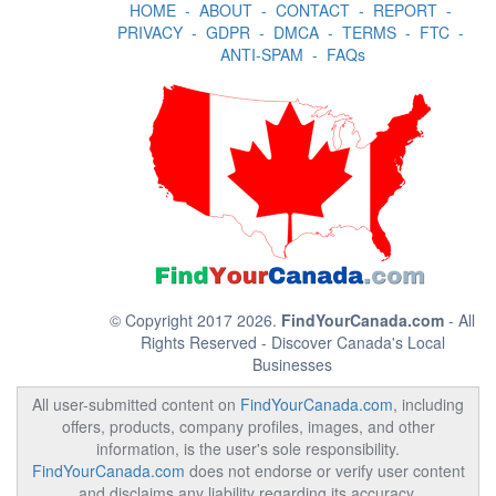
HOME
-
ABOUT
-
CONTACT
-
REPORT
-
PRIVACY
-
GDPR
-
DMCA
-
TERMS
-
FTC
-
ANTI-SPAM
-
FAQs
© Copyright 2017 2026.
FindYourCanada.com
- All
Rights Reserved - Discover Canada's Local
Businesses
All user-submitted content on
FindYourCanada.com
, including
offers, products, company profiles, images, and other
information, is the user's sole responsibility.
FindYourCanada.com
does not endorse or verify user content
and disclaims any liability regarding its accuracy,