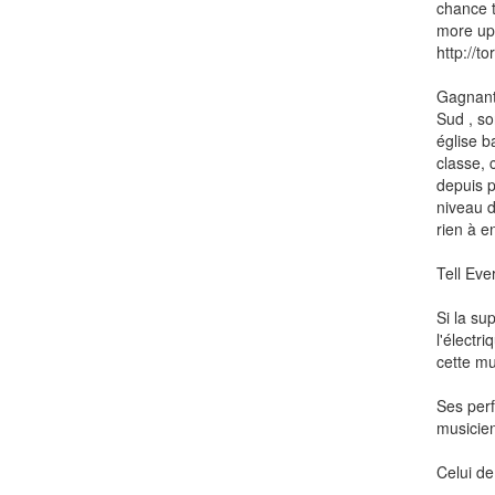
chance t
more up 
http://t
Gagnant 
Sud , so
église b
classe, 
depuis p
niveau d
rien à e
Tell Eve
Si la su
l'électr
cette mu
Ses perf
musicien
Celui de