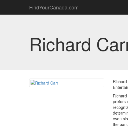
FindYourCanada.com
Richard Car
Richard 
Entertai
Richard 
prefers 
recogniz
determin
even slo
the band