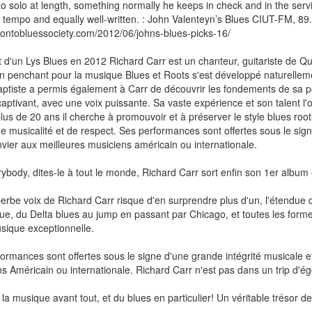
o solo at length, something normally he keeps in check and in the serv
tempo and equally well-written. : John Valenteyn’s Blues CIUT-FM, 89.
orontobluessociety.com/2012/06/johns-blues-picks-16/
d'un Lys Blues en 2012 Richard Carr est un chanteur, guitariste de Qué
n penchant pour la musique Blues et Roots s'est développé naturelleme
aptiste a permis également à Carr de découvrir les fondements de sa pe
captivant, avec une voix puissante. Sa vaste expérience et son talent l
lus de 20 ans il cherche à promouvoir et à préserver le style blues root
e musicalité et de respect. Ses performances sont offertes sous le sig
nvier aux meilleures musiciens américain ou internationale.
rybody, dites-le à tout le monde, Richard Carr sort enfin son 1er album e
perbe voix de Richard Carr risque d'en surprendre plus d'un, l'étendue d
ique, du Delta blues au jump en passant par Chicago, et toutes les form
sique exceptionnelle.
ormances sont offertes sous le signe d'une grande intégrité musicale e
s Américain ou internationale. Richard Carr n'est pas dans un trip d'é
 la musique avant tout, et du blues en particulier! Un véritable trésor de