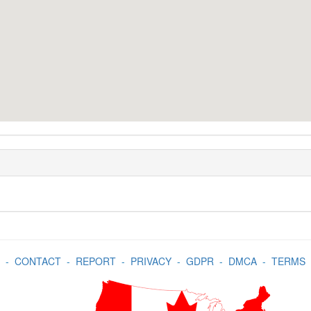
-
CONTACT
-
REPORT
-
PRIVACY
-
GDPR
-
DMCA
-
TERMS