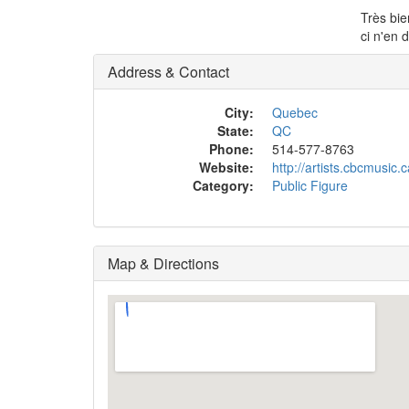
Très bie
ci n'en 
Address & Contact
City:
Quebec
State:
QC
Phone:
514-577-8763
Website:
http://artists.cbcmusic.
Category:
Public Figure
Map & Directions