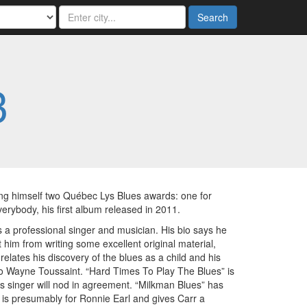
Search
3
ing himself two Québec Lys Blues awards: one for
verybody, his first album released in 2011.
 a professional singer and musician. His bio says he
t him from writing some excellent original material,
elates his discovery of the blues as a child and his
o Wayne Toussaint. “Hard Times To Play The Blues” is
es singer will nod in agreement. “Milkman Blues” has
e” is presumably for Ronnie Earl and gives Carr a