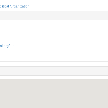
olitical Organization
eal.org/mhm