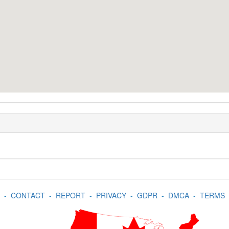
-
CONTACT
-
REPORT
-
PRIVACY
-
GDPR
-
DMCA
-
TERMS