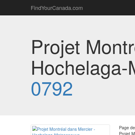
FindYourCanada.com
Projet Montr
Hochelaga-
0792
Page de 
Projet M