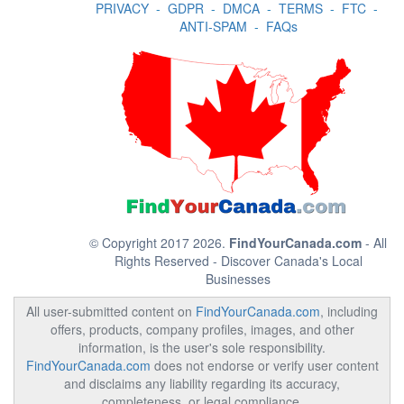
PRIVACY
-
GDPR
-
DMCA
-
TERMS
-
FTC
-
ANTI-SPAM
-
FAQs
© Copyright 2017 2026.
FindYourCanada.com
- All
Rights Reserved - Discover Canada's Local
Businesses
All user-submitted content on
FindYourCanada.com
, including
offers, products, company profiles, images, and other
information, is the user's sole responsibility.
FindYourCanada.com
does not endorse or verify user content
and disclaims any liability regarding its accuracy,
completeness, or legal compliance.