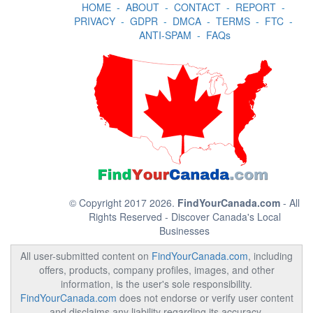
HOME
-
ABOUT
-
CONTACT
-
REPORT
-
PRIVACY
-
GDPR
-
DMCA
-
TERMS
-
FTC
-
ANTI-SPAM
-
FAQs
© Copyright 2017 2026.
FindYourCanada.com
- All
Rights Reserved - Discover Canada's Local
Businesses
All user-submitted content on
FindYourCanada.com
, including
offers, products, company profiles, images, and other
information, is the user's sole responsibility.
FindYourCanada.com
does not endorse or verify user content
and disclaims any liability regarding its accuracy,