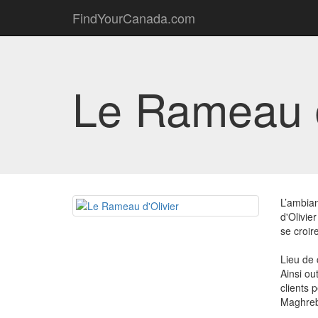
FindYourCanada.com
Le Rameau d
L’ambian
d'Olivie
se croir
Lieu de 
Ainsi ou
clients 
Maghreb