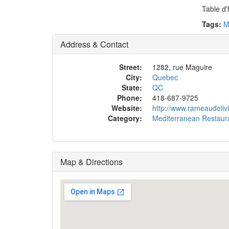
Table d'
Tags:
M
Address & Contact
Street:
1282, rue Maguire
City:
Quebec
State:
QC
Phone:
418-687-9725
Website:
http://www.rameaudolivi
Category:
Mediterranean Restaur
Map & Directions