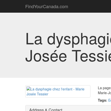
FindYourCanada.com
La dysphagie
Josée Tessi
La page 
Marie-Jo
Tags:
E
Address & Contact