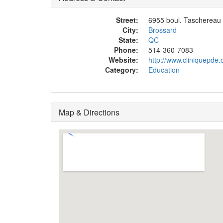
Street:
6955 boul. Taschereau
City:
Brossard
State:
QC
Phone:
514-360-7083
Website:
http://www.cliniquepde.
Category:
Education
Map & Directions