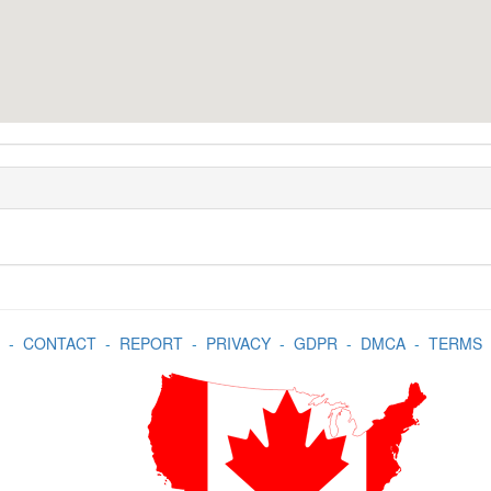
-
CONTACT
-
REPORT
-
PRIVACY
-
GDPR
-
DMCA
-
TERMS