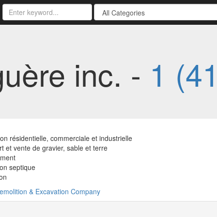
uère inc. -
1 (4
on résidentielle, commerciale et industrielle
t et vente de gravier, sable et terre
ement
tion septique
ion
emolition & Excavation Company