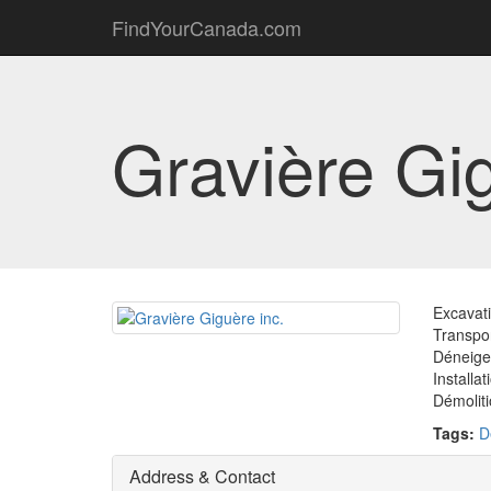
FindYourCanada.com
Gravière Gig
Excavati
Transpor
Déneig
Installa
Démolit
Tags:
D
Address & Contact