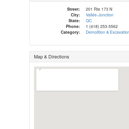
Street:
201 Rte 173 N
City:
Vallée-Jonction
State:
QC
Phone:
1 (418) 253-5562
Category:
Demolition & Excavati
Map & Directions