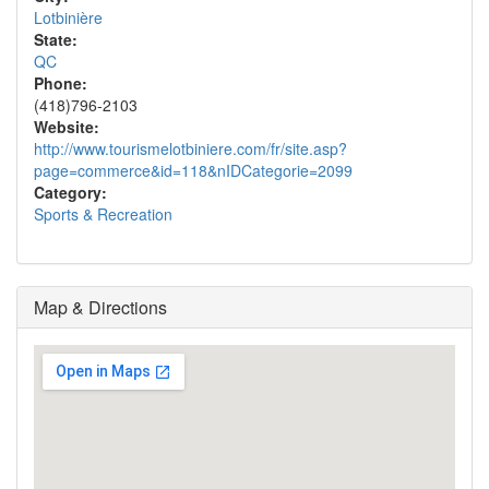
Lotbinière
State:
QC
Phone:
(418)796-2103
Website:
http://www.tourismelotbiniere.com/fr/site.asp?
page=commerce&id=118&nIDCategorie=2099
Category:
Sports & Recreation
Map & Directions