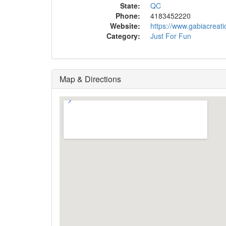
State:
QC
Phone:
4183452220
Website:
https://www.gabiacreat
Category:
Just For Fun
Map & Directions