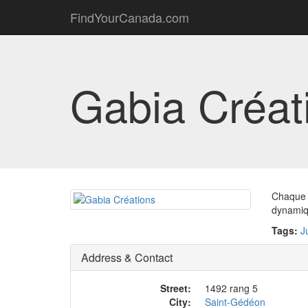
FindYourCanada.com
Gabia Créat
Chaque c
dynamiq
Tags:
J
Address & Contact
Street:
1492 rang 5
City:
Saint-Gédéon