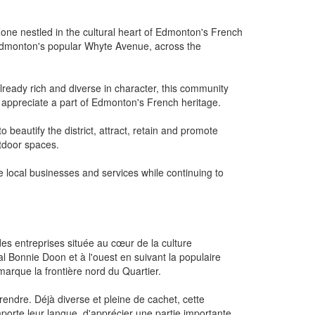
one nestled in the cultural heart of Edmonton's French
 Edmonton's popular Whyte Avenue, across the
 Already rich and diverse in character, this community
 appreciate a part of Edmonton's French heritage.
o beautify the district, attract, retain and promote
tdoor spaces.
e local businesses and services while continuing to
des entreprises située au cœur de la culture
 Bonnie Doon et à l'ouest en suivant la populaire
arque la frontière nord du Quartier.
rendre. Déjà diverse et pleine de cachet, cette
orte leur langue, d'apprécier une partie importante