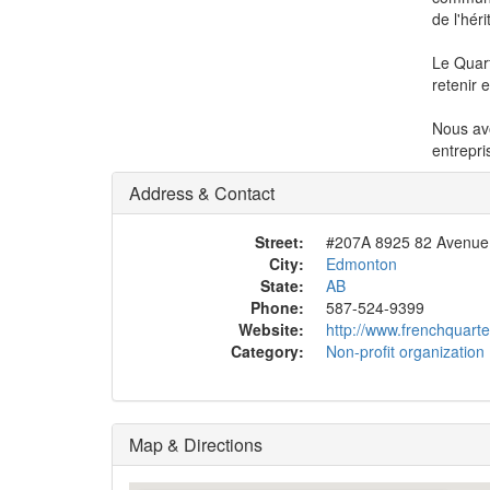
de l'hér
Le Quart
retenir 
Nous avo
entrepri
Address & Contact
Street:
#207A 8925 82 Avenue
City:
Edmonton
State:
AB
Phone:
587-524-9399
Website:
http://www.frenchquart
Category:
Non-profit organization
Map & Directions