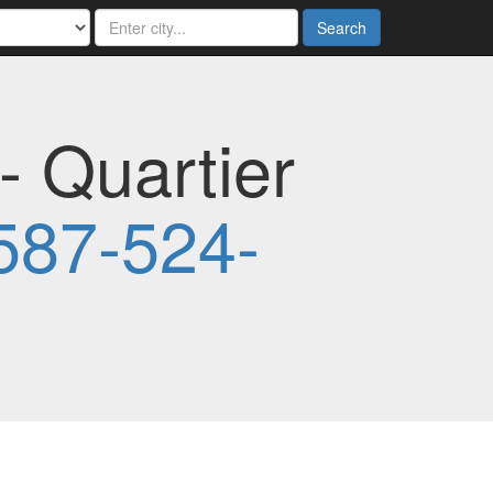
Search
- Quartier
587-524-