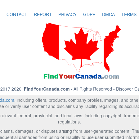
-
CONTACT
-
REPORT
-
PRIVACY
-
GDPR
-
DMCA
-
TERMS
 2017 2026.
FindYourCanada.com
- All Rights Reserved - Discover 
da.com
, including offers, products, company profiles, images, and other 
 or verify user content and disclaims any liability regarding its accur
relevant federal, provincial, and local laws, including copyright, trad
regulations.
l claims, damages, or disputes arising from user-generated content. This i
equential damages from using or inability to use user-submitted informa