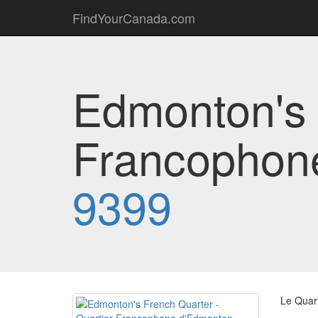
FindYourCanada.com
Edmonton's 
Francophon
9399
Le Quar