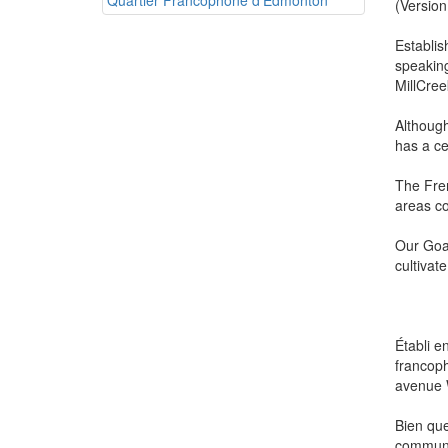
(Version
Establis
speaking
MillCree
Although
has a ce
The Fren
areas co
Our Goal
cultivat
Établi e
francoph
avenue W
Bien que
communau