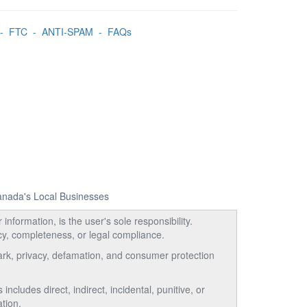
-
FTC
-
ANTI-SPAM
-
FAQs
Canada's Local Businesses
information, is the user's sole responsibility.
acy, completeness, or legal compliance.
emark, privacy, defamation, and consumer protection
ncludes direct, indirect, incidental, punitive, or
tion.