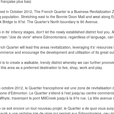
 française plus bas)
hed in October 2012, The French Quarter is a Business Revitalization Z
 population. Stretching east to the Bonnie Doon Mall and west along
k Bridge to 97st. The Quarter's North boundary is 90 Avenue.
 in its' infancy stages, don't let the newly established district fool you.
rtain "Joie de vivre" where Edmontonians, regardless of language, can
ch Quarter will lead this areas revitalization, leveraging it's' resources t
mmerce and encourage the development and utilisation of its great ou
 is to create a walkable, trendy district whereby we can further promot
e this area as a preferred destination to live, shop, work and play.
n octobre 2012, le Quartier francophone est une zone de revitalisation 
one d'Edmonton. Le Quartier s'étend à l'est jusqu'au centre commercial
hyte, traversant le pont MillCreek jusqu'à la 97e rue. La 90e avenue m
 ce soit encore un tout nouveau projet, le Quartier a de quoi vous surp
té a une certaine joie de vivre qui permet aux Edmontoniens, peu imp