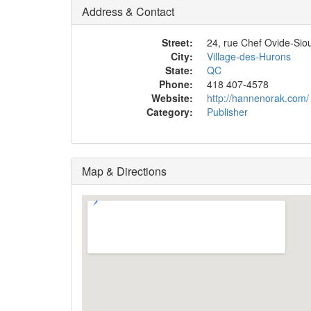
Address & Contact
Street:
24, rue Chef Ovide-Siou
City:
Village-des-Hurons
State:
QC
Phone:
418 407-4578
Website:
http://hannenorak.com/
Category:
Publisher
Map & Directions