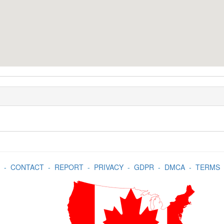
-
CONTACT
-
REPORT
-
PRIVACY
-
GDPR
-
DMCA
-
TERMS