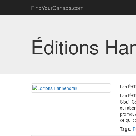
FindYourCanada.com
Éditions Ha
Les Édit
Les Édit
Sioui. C
qui abor
promouvo
ce qui c
Tags:
P