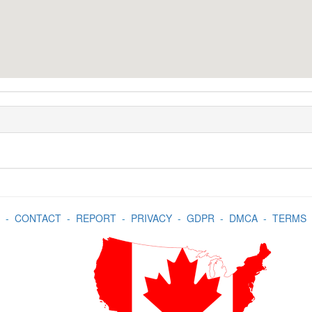
-
CONTACT
-
REPORT
-
PRIVACY
-
GDPR
-
DMCA
-
TERMS