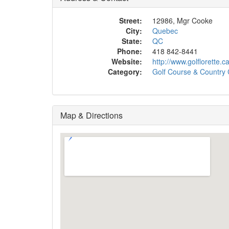
Street:
12986, Mgr Cooke
City:
Quebec
State:
QC
Phone:
418 842-8441
Website:
http://www.golflorette.c
Category:
Golf Course & Country 
Map & Directions