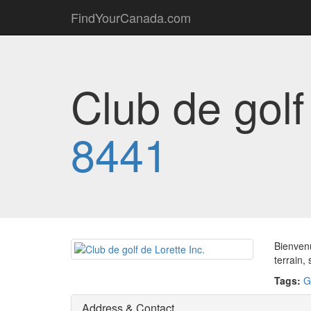
FindYourCanada.com
Club de golf
8441
Bienvenu
terrain,
Tags:
G
Address & Contact