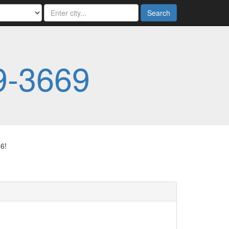
Search
9-3669
6!