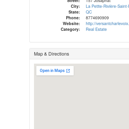
Street:
157 Josaphat
City:
La Petite-Rivière-Saint
State:
QC
Phone:
8774690909
Website:
http://versantcharlevoi
Category:
Real Estate
Map & Directions