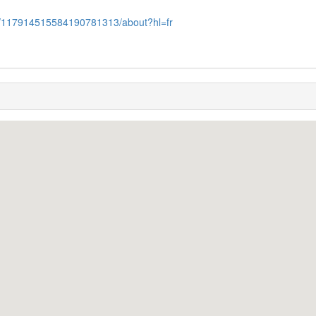
om/117914515584190781313/about?hl=fr