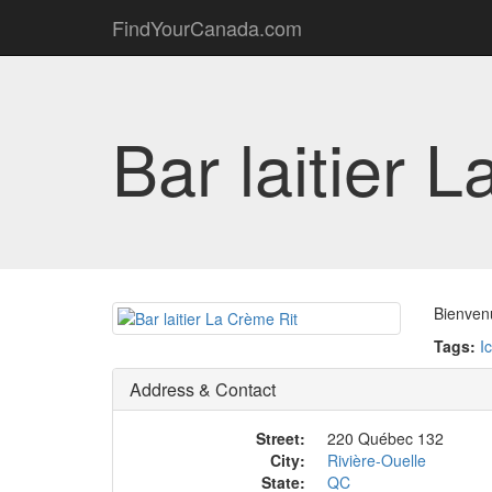
FindYourCanada.com
Bar laitier 
Bienvenu
Tags:
I
Address & Contact
Street:
220 Québec 132
City:
Rivière-Ouelle
State:
QC